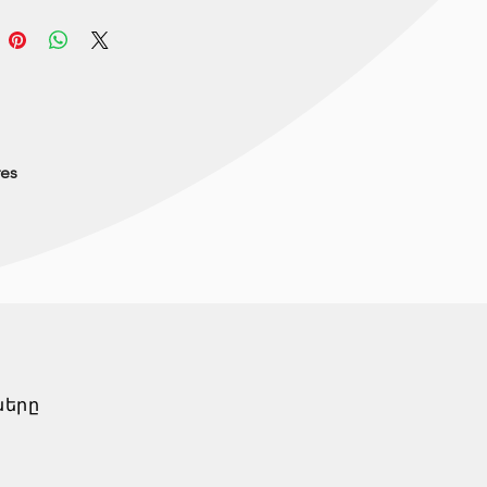
res
ները