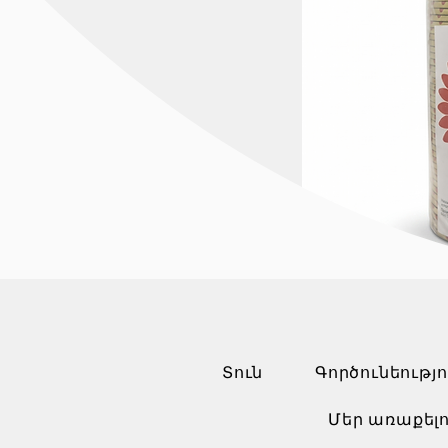
Տուն
Գործունեությո
Մեր առաքելո