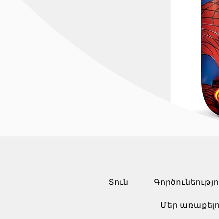
Տուն
Գործունեությո
Մեր առաքելո