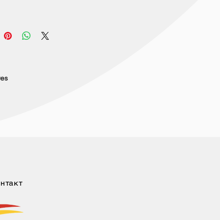
res
нтакт