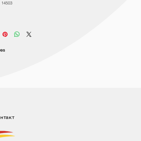
 14503
res
нтакт