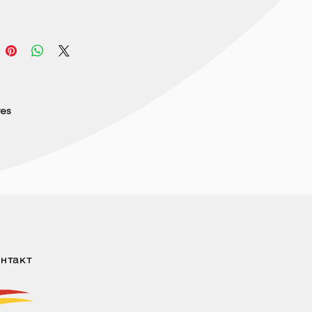
res
нтакт