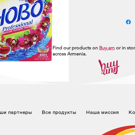
Find our products on
Buy.am
or in sto
across Armenia.
ши партнеры
Все продукты
Наша миссия
Ко