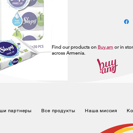
Find our products on
Buy.am
or in sto
across Armenia.
ши партнеры
Все продукты
Наша миссия
Ко