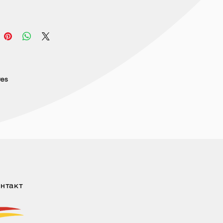
res
нтакт