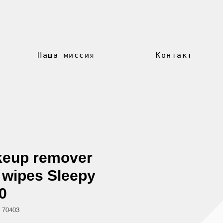
Наша миссия
Контакт
eup remover
 wipes Sleepy
0
 70403