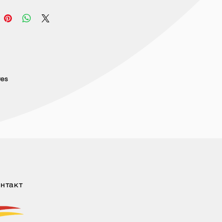
res
нтакт