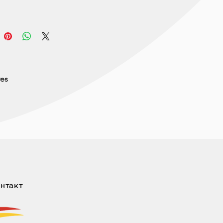
res
нтакт