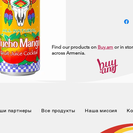
Find our products on
Buy.am
or in sto
across Armenia.
ши партнеры
Все продукты
Наша миссия
Ко