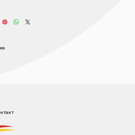
res
нтакт