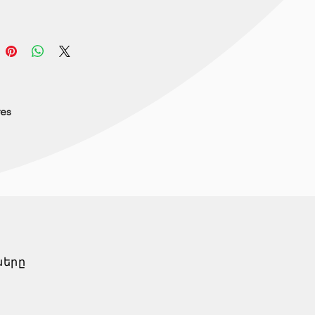
res
ները