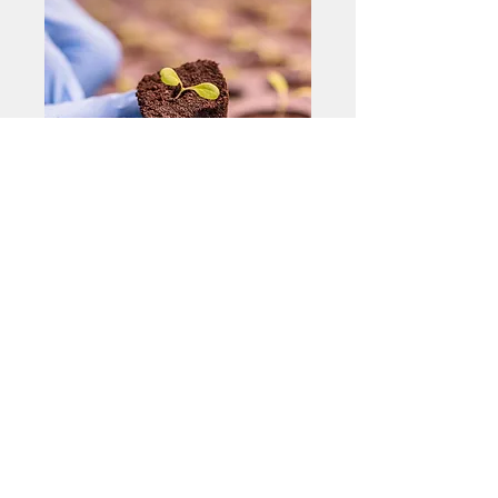
+374 95 443044
info@arasltd.com
Facebook