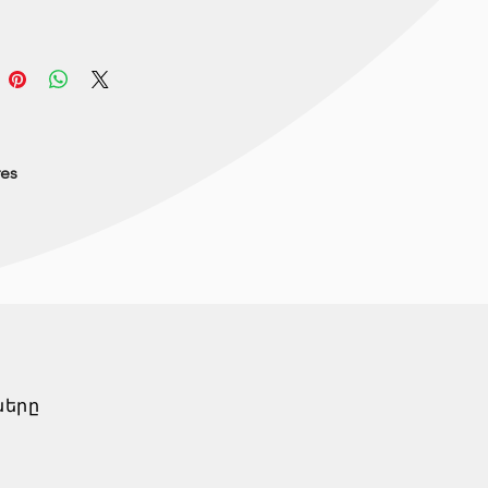
res
ները