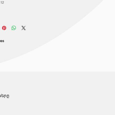
412
res
ները