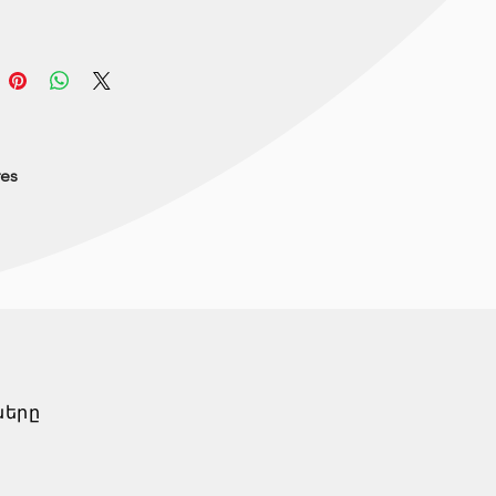
res
ները