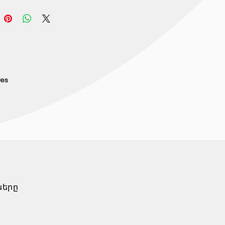
res
ները