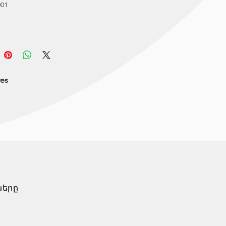
901
res
ները