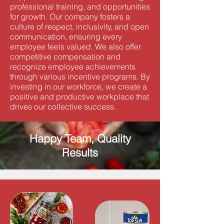
professional training, and opportunities
for growth. Our company fosters a
culture of respect, inclusivity, and open
communication, ensuring every
employee feels valued. We also offer
competitive compensation and
recognize employee achievements
through various incentive programs. By
investing in our workforce, we create a
positive and productive workplace that
drives our collective success.
Happy Team, Quality
Results