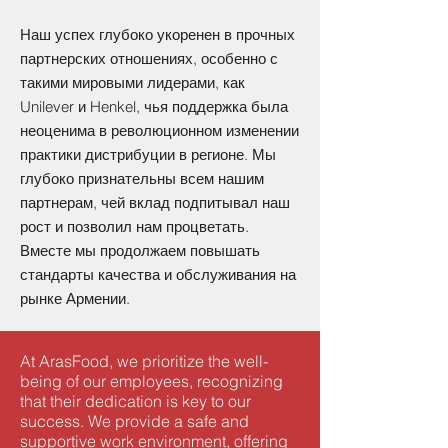
Наш успех глубоко укоренен в прочных
партнерских отношениях, особенно с
такими мировыми лидерами, как
Unilever и Henkel, чья поддержка была
неоценима в революционном изменении
практики дистрибуции в регионе. Мы
глубоко признательны всем нашим
партнерам, чей вклад подпитывал наш
рост и позволил нам процветать.
Вместе мы продолжаем повышать
стандарты качества и обслуживания на
рынке Армении.
At ArasFood, we prioritize the well-
being of our employees, recognizing
that their dedication is key to our
success. We provide a safe and
supportive work environment, offering