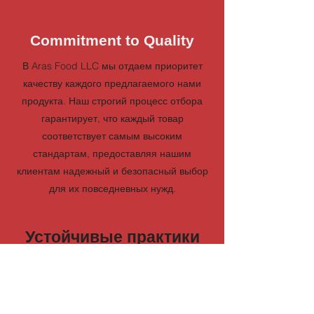
Commitment to Quality
В Aras Food LLC мы отдаем приоритет
качеству каждого предлагаемого нами
продукта. Наш строгий процесс отбора
гарантирует, что каждый товар
соответствует самым высоким
стандартам, предоставляя нашим
клиентам надежный и безопасный выбор
для их повседневных нужд.
Устойчивые практики
Мы верим в ответственный подбор
поставщиков и устойчивые практики,
которые приносят пользу как нашим
клиентам, так и окружающей среде.