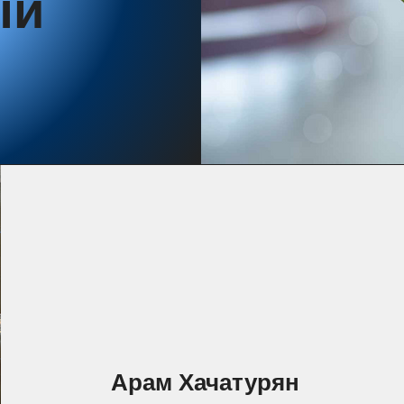
ый
Арам Хачатурян