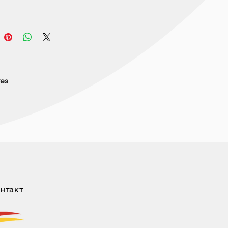
res
нтакт